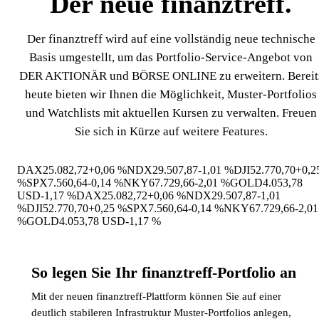
Der neue finanztreff
.
Der finanztreff wird auf eine vollständig neue technische
Basis umgestellt, um das Portfolio-Service-Angebot von
DER AKTIONÄR und BÖRSE ONLINE zu erweitern. Bereit
heute bieten wir Ihnen die Möglichkeit, Muster-Portfolios
und Watchlists mit aktuellen Kursen zu verwalten. Freuen
Sie sich in Kürze auf weitere Features.
DAX
25.082,72
+0,06 %
NDX
29.507,87
-1,01 %
DJI
52.770,70
+0,2
%
SPX
7.560,64
-0,14 %
NKY
67.729,66
-2,01 %
GOLD
4.053,78
USD
-1,17 %
DAX
25.082,72
+0,06 %
NDX
29.507,87
-1,01
%
DJI
52.770,70
+0,25 %
SPX
7.560,64
-0,14 %
NKY
67.729,66
-2,01
%
GOLD
4.053,78 USD
-1,17 %
So legen Sie Ihr finanztreff-Portfolio an
Mit der neuen finanztreff-Plattform können Sie auf einer
deutlich stabileren Infrastruktur Muster-Portfolios anlegen,